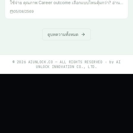
ใช้จ่าย คุณภาพ Career outcome เลือกแบบไหนคุ้มกว่า? อ่าน
ก่อนตัดสินใจ
05/08/2569
ดูบทความทั้งหมด
©
2026
AIUNLOCK.CO — ALL RIGHTS RESERVED · by AI
UNLOCK INNOVATION CO., LTD.