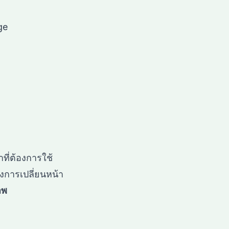
ge
่ต้องการใช้

าพ