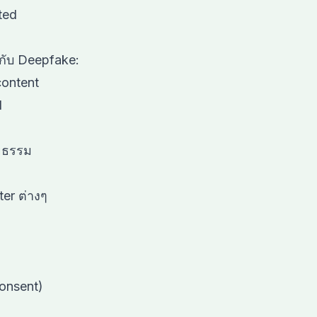
ted
กับ Deepfake:
content
d
ิยธรรม
ter ต่างๆ
consent)