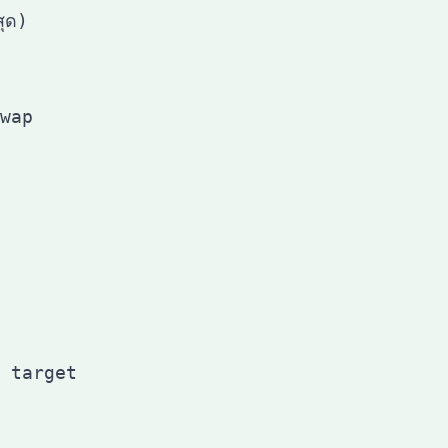
wap

ง target
