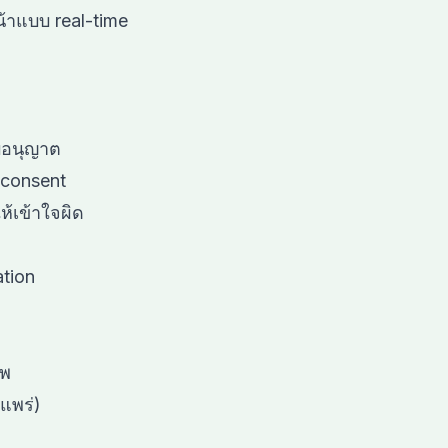
น้าแบบ real-time
ับอนุญาต
 consent
้เข้าใจผิด
ation
าพ
ยแพร่)