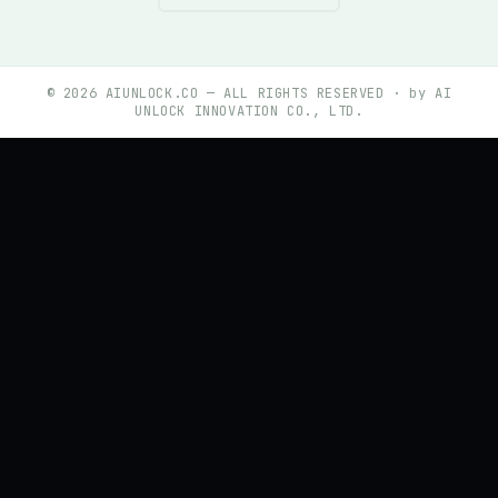
©
2026
AIUNLOCK.CO — ALL RIGHTS RESERVED · by AI
UNLOCK INNOVATION CO., LTD.