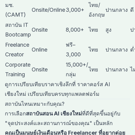
มช.
ไทย/
Onsite/Online
3,000+
ปานกลาง
ดี
(CAMT)
อังกฤษ
สถาบัน IT
Onsite
8,000+
ไทย
สูง
ป
Bootcamp
Freelance
ฟรี–
Online
ไทย
ปานกลาง
ต่
Creator
3,000
Corporate
15,000+/
Onsite
ไทย
ปานกลาง
ไม
Training
กลุ่ม
ดูการเปรียบเทียบราคาเชิงลึกที่
ราคาคอร์ส AI
เชียงใหม่ เปรียบเทียบครบทุกแพลตฟอร์ม
สถาบันไหนเหมาะกับคุณ?
การเลือก
สถาบันสอน AI เชียงใหม่
ที่ดีที่สุดขึ้นอยู่กับ
"จุดประสงค์และสถานการณ์ของคุณ" เป็นหลัก
คุณเป็นมนุษย์เงินเดือนหรือ Freelancer ที่อยากต่อย