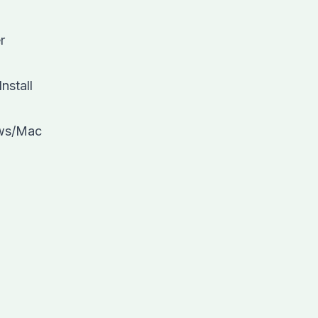
r
nstall
ws/Mac