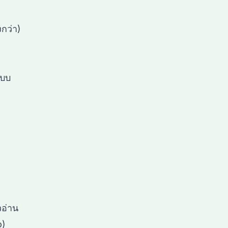
กว่า)
แบบ
วอ่าน
o)