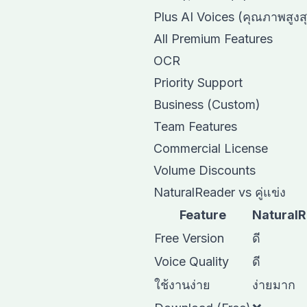
Plus AI Voices (คุณภาพสูงส
All Premium Features
OCR
Priority Support
Business (Custom)
Team Features
Commercial License
Volume Discounts
NaturalReader vs คู่แข่ง
Feature
Natural
Free Version
ดี
Voice Quality
ดี
ใช้งานง่าย
ง่ายมาก