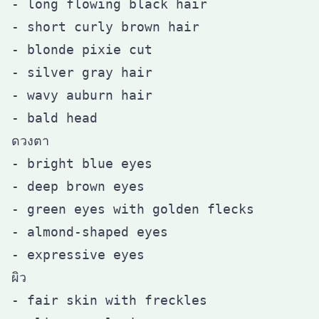
- long flowing black hair

- short curly brown hair

- blonde pixie cut

- silver gray hair

- wavy auburn hair

ดวงตา
- bright blue eyes

- deep brown eyes

- green eyes with golden flecks

- almond-shaped eyes

ผิว
- fair skin with freckles
