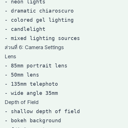
- neon lights

- dramatic chiaroscuro

- colored gel lighting

- candlelight

ส่วนที่ 6: Camera Settings
Lens
- 85mm portrait lens

- 50mm lens

- 135mm telephoto

Depth of Field
- shallow depth of field

- bokeh background
