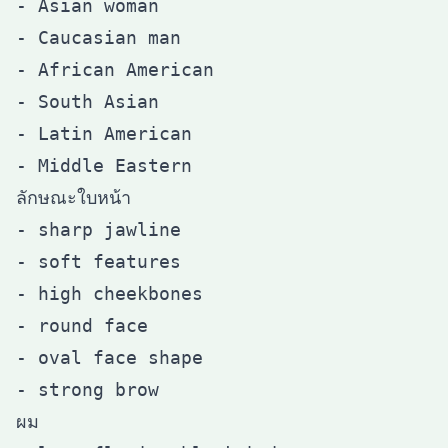
- Asian woman

- Caucasian man

- African American

- South Asian

- Latin American

ลักษณะใบหน้า
- sharp jawline

- soft features

- high cheekbones

- round face

- oval face shape

ผม