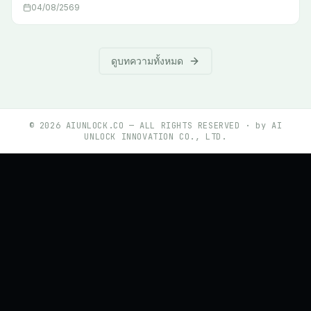
ทุก Use Case — ลองใช้ฟรีวันนี้
04/08/2569
ดูบทความทั้งหมด
©
2026
AIUNLOCK.CO — ALL RIGHTS RESERVED · by AI
UNLOCK INNOVATION CO., LTD.