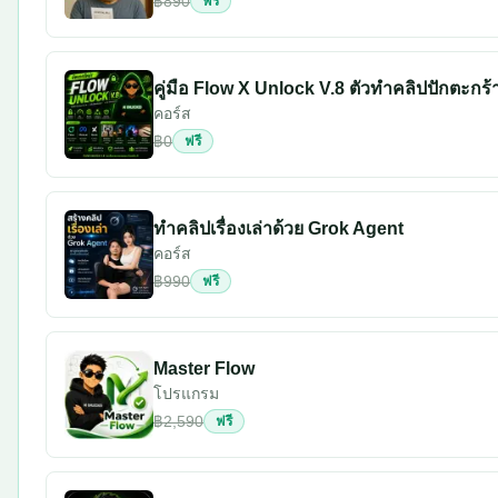
฿890
ฟรี
คู่มือ Flow X Unlock V.8 ตัวทำคลิปปักตะกร้า
คอร์ส
฿0
ฟรี
ทำคลิปเรื่องเล่าด้วย Grok Agent
คอร์ส
฿990
ฟรี
Master Flow
โปรแกรม
฿2,590
ฟรี