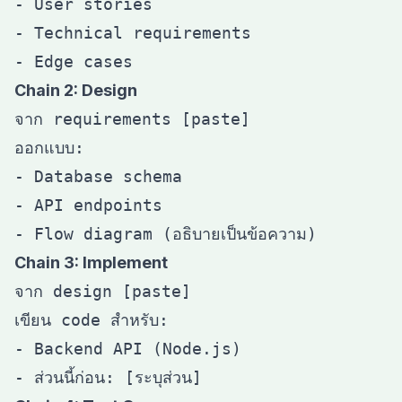
- User stories

- Technical requirements

Chain 2: Design
จาก requirements [paste]

ออกแบบ:

- Database schema

- API endpoints

Chain 3: Implement
จาก design [paste]

เขียน code สำหรับ:

- Backend API (Node.js)
