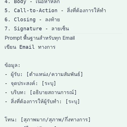
4. Body - เนื้อหาหลัก

5. Call-to-Action - สิ่งที่ต้องการให้ทำ

6. Closing - ลงท้าย

Prompt พื้นฐานสำหรับทุก Email
เขียน Email ทางการ

ข้อมูล:

- ผู้รับ: [ตำแหน่ง/ความสัมพันธ์]

- จุดประสงค์: [ระบุ]

- บริบท: [อธิบายสถานการณ์]

- สิ่งที่ต้องการให้ผู้รับทำ: [ระบุ]

โทน: [สุภาพมาก/สุภาพ/กึ่งทางการ]
