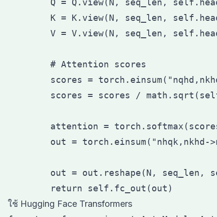
        Q = Q.view(N, seq_len, self.hea
        K = K.view(N, seq_len, self.hea
        V = V.view(N, seq_len, self.hea
        # Attention scores

        scores = torch.einsum("nqhd,nkhd
        scores = scores / math.sqrt(self
        attention = torch.softmax(scores
        out = torch.einsum("nhqk,nkhd->
        out = out.reshape(N, seq_len, se
ใช้ Hugging Face Transformers