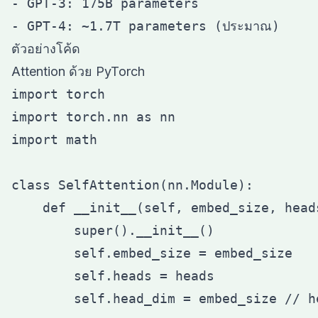
- GPT-3: 175B parameters

ตัวอย่างโค้ด
Attention ด้วย PyTorch
import torch

import torch.nn as nn

import math

class SelfAttention(nn.Module):

    def __init__(self, embed_size, heads
        super().__init__()

        self.embed_size = embed_size

        self.heads = heads

        self.head_dim = embed_size // he