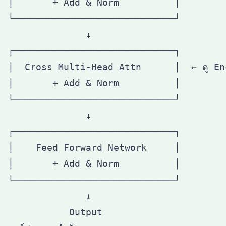
│       + Add & Norm          │

└─────────────────────────────┘

              ↓

┌─────────────────────────────┐

│  Cross Multi-Head Attn      │  ← ดู En
│       + Add & Norm          │

└─────────────────────────────┘

              ↓

┌─────────────────────────────┐

│    Feed Forward Network     │

│       + Add & Norm          │

└─────────────────────────────┘

              ↓
