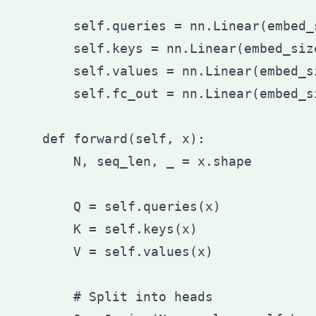
        self.queries = nn.Linear(embed_
        self.keys = nn.Linear(embed_size
        self.values = nn.Linear(embed_s
        self.fc_out = nn.Linear(embed_s
    def forward(self, x):

        N, seq_len, _ = x.shape

        Q = self.queries(x)

        K = self.keys(x)

        V = self.values(x)

        # Split into heads
