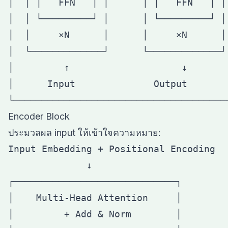
│  │ │   FFN   │ │      │ │   FFN   │ │ 
│  │ └─────────┘ │      │ └─────────┘ │ 
│  │     ×N      │      │     ×N      │ 
│  └─────────────┘      └─────────────┘ 
│         ↑                    ↓        
│      Input              Output        
Encoder Block
ประมวลผล input ให้เข้าใจความหมาย:
Input Embedding + Positional Encoding

              ↓

┌─────────────────────────────┐

│    Multi-Head Attention     │

│         + Add & Norm        │
