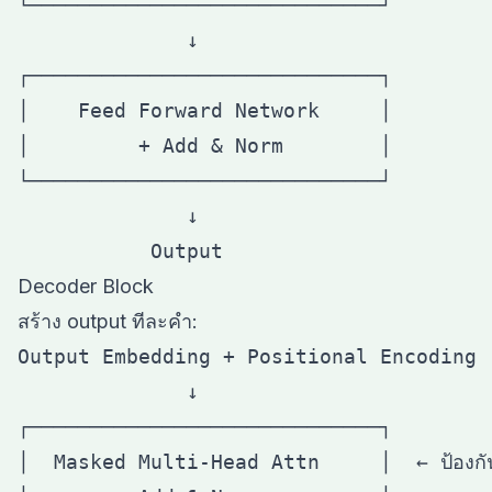
└─────────────────────────────┘

              ↓

┌─────────────────────────────┐

│    Feed Forward Network     │

│         + Add & Norm        │

└─────────────────────────────┘

              ↓

Decoder Block
สร้าง output ทีละคำ:
Output Embedding + Positional Encoding

              ↓

┌─────────────────────────────┐

│  Masked Multi-Head Attn     │  ← ป้องกัน