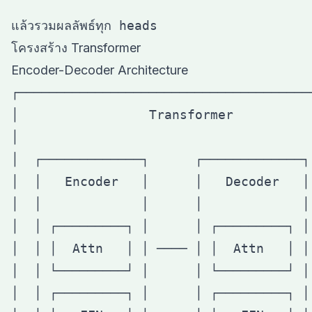
โครงสร้าง Transformer
Encoder-Decoder Architecture
┌───────────────────────────────────────
│                 Transformer           
│                                       
│  ┌─────────────┐      ┌─────────────┐ 
│  │   Encoder   │      │   Decoder   │ 
│  │             │      │             │ 
│  │ ┌─────────┐ │      │ ┌─────────┐ │ 
│  │ │  Attn   │ │ ──── │ │  Attn   │ │ 
│  │ └─────────┘ │      │ └─────────┘ │ 
│  │ ┌─────────┐ │      │ ┌─────────┐ │ 