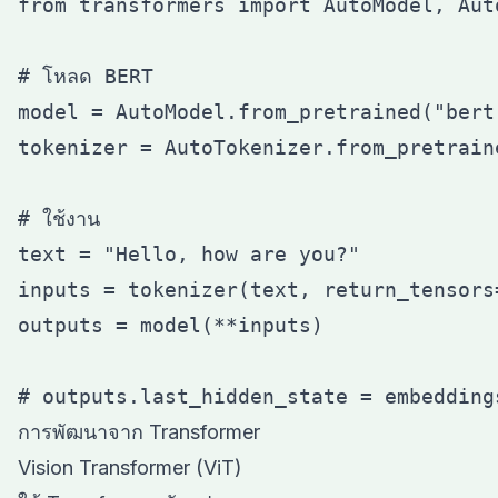
from transformers import AutoModel, Auto
# โหลด BERT

model = AutoModel.from_pretrained("bert-
tokenizer = AutoTokenizer.from_pretrain
# ใช้งาน

text = "Hello, how are you?"

inputs = tokenizer(text, return_tensors=
outputs = model(**inputs)

การพัฒนาจาก Transformer
Vision Transformer (ViT)