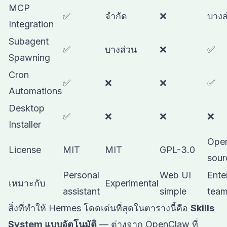
MCP
✅
จำกัด
❌
บางส
Integration
Subagent
✅
บางส่วน
❌
✅
Spawning
Cron
✅
❌
❌
✅
Automations
Desktop
✅
❌
❌
❌
Installer
Ope
License
MIT
MIT
GPL-3.0
sour
Personal
Web UI
Ente
เหมาะกับ
Experimental
assistant
simple
tea
สิ่งที่ทำให้ Hermes โดดเด่นที่สุดในตารางนี้คือ
Skills
System แบบอัตโนมัติ
— ต่างจาก OpenClaw ที่