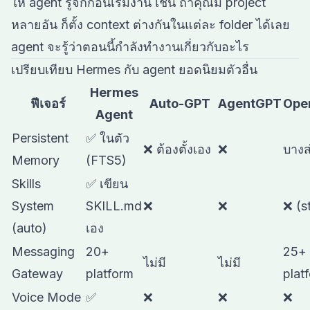
ให้ agent รู้จักก่อนเริ่มงาน เช่น ถ้าคุณมี project
หลายอัน ก็ตั้ง context ต่างกันในแต่ละ folder ได้เลย
agent จะรู้ว่าตอนนี้กำลังทำงานเกี่ยวกับอะไร
เปรียบเทียบ Hermes กับ agent ยอดนิยมตัวอื่น
Hermes
ฟีเจอร์
Auto-GPT
AgentGPT
Ope
Agent
Persistent
✅ ในตัว
❌ ต้องตั้งเอง
❌
บางส
Memory
(FTS5)
Skills
✅ เขียน
System
SKILL.md
❌
❌
❌ (st
(auto)
เอง
Messaging
20+
25+
ไม่มี
ไม่มี
Gateway
platform
plat
Voice Mode
✅
❌
❌
❌