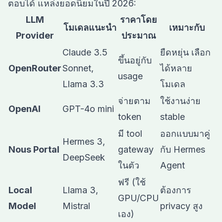
ตอบได้ แหล่งยอดนิยมในปี 2026:
LLM
ราคาโดย
โมเดลแนะนำ
เหมาะกับ
Provider
ประมาณ
Claude 3.5
ยืดหยุ่น เลือก
ขึ้นอยู่กับ
OpenRouter
Sonnet,
ได้หลาย
usage
Llama 3.3
โมเดล
จ่ายตาม
ใช้งานง่าย
OpenAI
GPT-4o mini
token
stable
มี tool
ออกแบบมาคู่
Hermes 3,
Nous Portal
gateway
กับ Hermes
DeepSeek
ในตัว
Agent
ฟรี (ใช้
Local
Llama 3,
ต้องการ
GPU/CPU
Model
Mistral
privacy สูง
เอง)